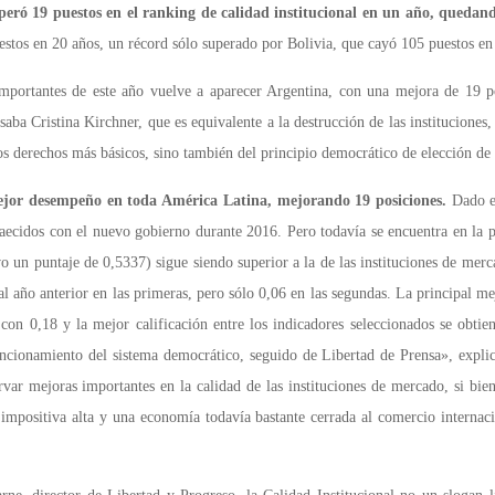
peró 19 puestos en el ranking de calidad institucional en un año, quedand
uestos en 20 años, un récord sólo superado por Bolivia, que cayó 105 puestos en
mportantes de este año vuelve a aparecer Argentina, con una mejora de 19 po
aba Cristina Kirchner, que es equivalente a la destrucción de las institucione
los derechos más básicos, sino también del principio democrático de elección de
mejor desempeño en toda América Latina, mejorando 19 posiciones.
Dado el
acaecidos con el nuevo gobierno durante 2016. Pero todavía se encuentra en la 
uvo un puntaje de 0,5337) sigue siendo superior a la de las instituciones de me
l año anterior en las primeras, pero sólo 0,06 en las segundas. La principal me
on 0,18 y la mejor calificación entre los indicadores seleccionados se obti
uncionamiento del sistema democrático, seguido de Libertad de Prensa», explic
ar mejoras importantes en la calidad de las instituciones de mercado, si bien 
ón impositiva alta y una economía todavía bastante cerrada al comercio intern