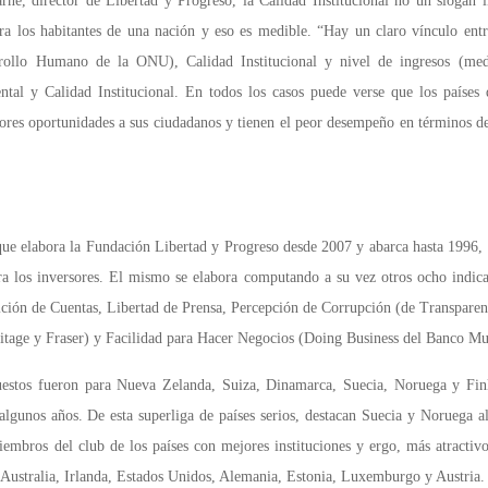
ne, director de Libertad y Progreso, la Calidad Institucional no un slogan li
ra los habitantes de una nación y eso es medible. “Hay un claro vínculo entr
rollo Humano de la ONU), Calidad Institucional y nivel de ingresos (med
ntal y Calidad Institucional. En todos los casos puede verse que los países q
ores oportunidades a sus ciudadanos y tienen el peor desempeño en términos de
que elabora la Fundación Libertad y Progreso desde 2007 y abarca hasta 1996, m
 para los inversores. El mismo se elabora computando a su vez otros ocho ind
ción de Cuentas, Libertad de Prensa, Percepción de Corrupción (de Transparen
itage y Fraser) y Facilidad para Hacer Negocios (Doing Business del Banco Mu
uestos fueron para Nueva Zelanda, Suiza, Dinamarca, Suecia, Noruega y Finl
 algunos años. De esta superliga de países serios, destacan Suecia y Noruega a
iembros del club de los países con mejores instituciones y ergo, más atractivo
Australia, Irlanda, Estados Unidos, Alemania, Estonia, Luxemburgo y Austria.