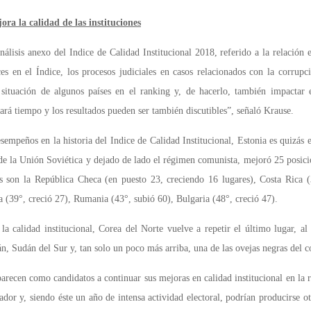
ra la calidad de las instituciones
lisis anexo del Indice de Calidad Institucional 2018, referido a la relación e
s en el Índice, los procesos judiciales en casos relacionados con la corrupc
 situación de algunos países en el ranking y, de hacerlo, también impactar 
ará tiempo y los resultados pueden ser también discutibles”, señaló Krause.
sempeños en la historia del Indice de Calidad Institucional, Estonia es quizás
de la Unión Soviética y dejado de lado el régimen comunista, mejoró 25 posicio
os son la República Checa (en puesto 23, creciendo 16 lugares), Costa Rica (
a (39°, creció 27), Rumania (43°, subió 60), Bulgaria (48°, creció 47).
la calidad institucional, Corea del Norte vuelve a repetir el último lugar, a
n, Sudán del Sur y, tan solo un poco más arriba, una de las ovejas negras del c
recen como candidatos a continuar sus mejoras en calidad institucional en la r
ador y, siendo éste un año de intensa actividad electoral, podrían producirse