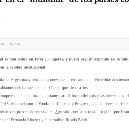
o
reso
A+
/
A-
al el país subió en total 23 lugares, y puede seguir trepando en la tabl
en la calidad institucional
da, la Argentina se encuentra nuevamente en carrera
Ver el vídeo de la presen
ablamos del campeonato de fútbol, que tiene a los
 competencia mucho más importante para el futuro del país y las inversiones: e
al 2018, elaborado por la Fundación Libertad y Progreso, bajo la dirección del
dice será presentado en vivo en
Ag
rositio.com para toda la región, por Kra
ucional Fernando Sánchez y el periodista Ricado Bindi
.