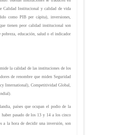
ndo: buenas instituciones se traducen en
e Calidad Institucional y calidad de vida
ido como PIB per cápita), inversiones,
ue tienen peor calidad institucional son
 pobreza, educación, salud o el indicador
ide la calidad de las instituciones de los
icadores de renombre que miden Seguridad
cy International), Competitividad Global,
ndial).
andia, países que ocupan el podio de la
l haber pasado de los 13 y 14 a los cinco
s a la hora de decidir una inversión, son