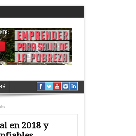
NÁ
bles
al en 2018 y
nfiables