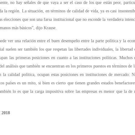
mente, no hay señales de que vaya a ser el caso de los que están peor, parti
a la región. La situación, en términos de calidad de vida, ya es casi insosteni
s elecciones que son una farsa institucional que no esconde la verdadera inten
humanos más básicos”, dijo Krause.
de ver una relación entre el buen desempeño entre la parte política y la econ
al suelen ser también los que respetan las libertades individuales, la liberta
pan las primeras posiciones en cuanto a las instituciones políticas. Muchos c
del análisis que también se encuentran en los primeros puestos en términos de l
n la calidad política, ocupan estas posiciones en instituciones de mercado: N
os países es un mito, si bien es cierto que tienen grandes estados benefactore
también lo es que la carga impositiva sobre las empresas es menor que la de 
I 2018