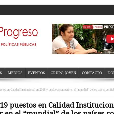
S
MEDIOS
EVENTOS
GRUPO JOVEN
CONTACTO
DO
stos en Calidad Institucional en 2018 y vuelve a competir en el “mundial” de los países confia
19 puestos en Calidad Institucion
 en el “mundial” de los países co