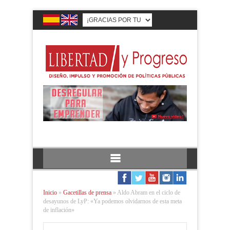
Inicio
»
Gacetillas de prensa
»
Aldo Abram en el ciclo de
desayunos de LyP: «Ya podemos olvidarnos de esta meta
de inflación»