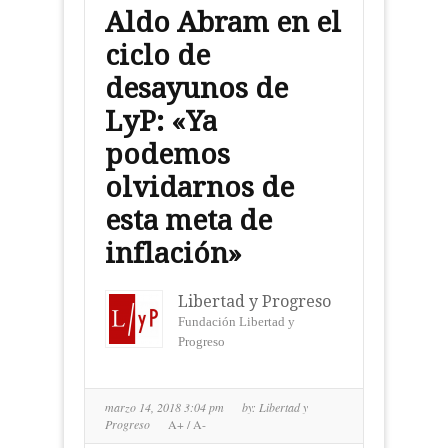
Aldo Abram en el
ciclo de
desayunos de
LyP: «Ya
podemos
olvidarnos de
esta meta de
inflación»
Libertad y Progreso
Fundación Libertad y
Progreso
marzo 14, 2018 3:04 pm
by:
Libertad y
Progreso
A+
/
A-