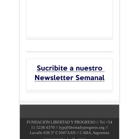
FUNDACIÓN LIBERTAD Y PROGRESO // Tel +54
11 5236 4370 //
lyp@libertadyprogreso.org
//
Lavalle 636 5° C1047AAN // CABA, Argentina