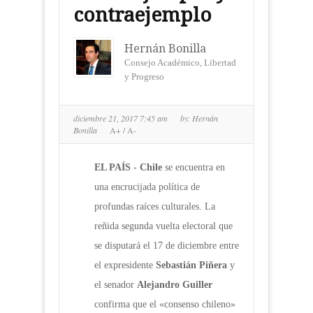
contraejemplo
Hernán Bonilla
Consejo Académico, Libertad
y Progreso
diciembre 21, 2017 7:45 am
by:
Hernán
Bonilla
A+
/
A-
EL PAÍS - Chile
se encuentra en
una encrucijada política de
profundas raíces culturales. La
reñida segunda vuelta electoral que
se disputará el 17 de diciembre entre
el expresidente
Sebastián Piñera
y
el senador
Alejandro Guiller
confirma que el «consenso chileno»