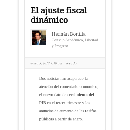
El ajuste fiscal
dinámico
Hernán Bonilla
Consejo Académico, Libertad
y Progreso
enero 5, 2017 7:10 am
A+
/
A-
Dos noticias han acaparado la
atención del comentario económico,
el nuevo dato de
crecimiento del
PIB
en el tercer trimestre y los
anuncios de aumento de las
tarifas
públicas
a partir de enero.