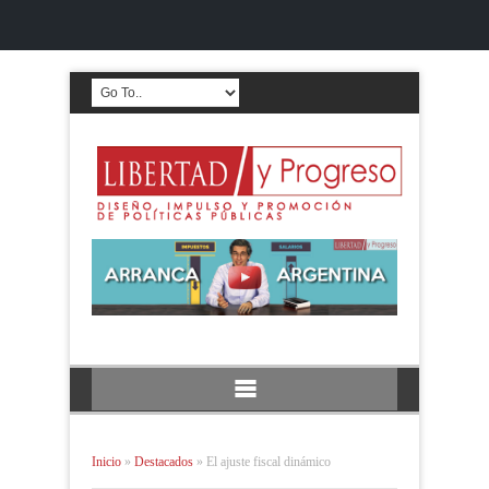
Inicio
»
Destacados
»
El ajuste fiscal dinámico