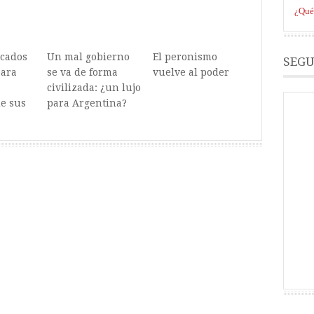
¿Qué 
icados
Un mal gobierno
El peronismo
SEGU
para
se va de forma
vuelve al poder
civilizada: ¿un lujo
e sus
para Argentina?