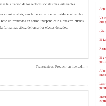
más la situación de los sectores sociales más vulnerables.
Argen
 en mi análisis, veo la necesidad de reconsiderar el rumbo,
Un ma
a base de resultados en forma independiente a nuestras buenas
lujo 
la forma más eficaz de lograr los efectos deseados.
¿Qui
El L
Resu
El gr
polít
Transgénicos: Producir en libertad...
Alber
impo
La si
pero
Impue
el pi