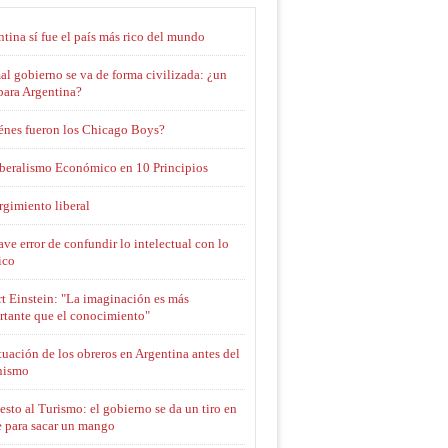
tina sí fue el país más rico del mundo
l gobierno se va de forma civilizada: ¿un
para Argentina?
énes fueron los Chicago Boys?
iberalismo Económico en 10 Principios
rgimiento liberal
ave error de confundir lo intelectual con lo
ico
t Einstein: "La imaginación es más
rtante que el conocimiento"
tuación de los obreros en Argentina antes del
nismo
sto al Turismo: el gobierno se da un tiro en
e para sacar un mango