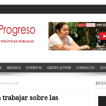
S
MEDIOS
EVENTOS
GRUPO JOVEN
CONTACTO
DO
NUEV
 sobre las causas?
trabajar sobre las
Repro
de
vídeo