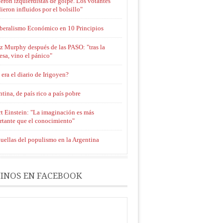
eron izquierdistas de golpe. Los votantes
ieron influidos por el bolsillo"
iberalismo Económico en 10 Principios
z Murphy después de las PASO: "tras la
esa, vino el pánico"
era el diario de Irigoyen?
tina, de país rico a país pobre
t Einstein: "La imaginación es más
rtante que el conocimiento"
uellas del populismo en la Argentina
INOS EN FACEBOOK