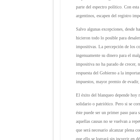
parte del espectro político. Con esta
argentinos, escapen del registro imp
Salvo algunas excepciones, desde hac
hicieron todo lo posible para desale
impositivas. La percepción de los c
ingenuamente su dinero para el malg
impositiva no ha parado de crecer, 
respuesta del Gobierno a la importan
impuestos, mayor premio de evadir,
El éxito del blanqueo depende hoy m
solidario o patriótico. Pero si se c
éste puede ser un primer paso para s
aquellas causas no se vuelvan a repet
que será necesario alcanzar plena co
que ello se logrará sin incurrir en dé