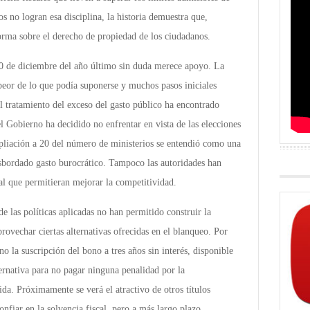
 no logran esa disciplina, la historia demuestra que,
orma sobre el derecho de propiedad de los ciudadanos.
10 de diciembre del año último sin duda merece apoyo. La
peor de lo que podía suponerse y muchos pasos iniciales
 tratamiento del exceso del gasto público ha encontrado
 el Gobierno ha decidido no enfrentar en vista de las elecciones
pliación a 20 del número de ministerios se entendió como una
desbordado gasto burocrático. Tampoco las autoridades han
al que permitieran mejorar la competitividad.
de las políticas aplicadas no han permitido construir la
provechar ciertas alternativas ofrecidas en el blanqueo. Por
o la suscripción del bono a tres años sin interés, disponible
ernativa para no pagar ninguna penalidad por la
ida. Próximamente se verá el atractivo de otros títulos
onfiar en la solvencia fiscal, pero a más largo plazo.