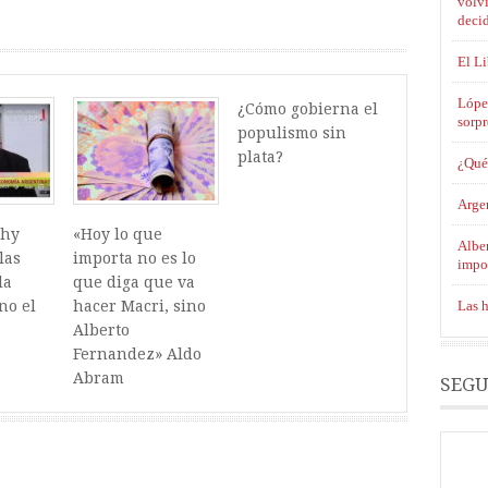
volvi
decid
El L
Lópe
¿Cómo gobierna el
sorpr
populismo sin
plata?
¿Qué 
Argen
phy
«Hoy lo que
Alber
las
importa no es lo
impo
la
que diga que va
Las h
no el
hacer Macri, sino
Alberto
Fernandez» Aldo
Abram
SEGU