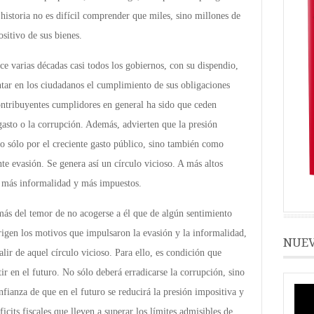
 historia no es difícil comprender que miles, sino millones de
ositivo de sus bienes.
e varias décadas casi todos los gobiernos, con su dispendio,
ntar en los ciudadanos el cumplimiento de sus obligaciones
ontribuyentes cumplidores en general ha sido que ceden
asto o la corrupción. Además, advierten que la presión
no sólo por el creciente gasto público, sino también como
te evasión. Se genera así un círculo vicioso. A más altos
 más informalidad y más impuestos.
ás del temor de no acogerse a él que de algún sentimiento
orrigen los motivos que impulsaron la evasión y la informalidad,
NUEV
alir de aquel círculo vicioso. Para ello, es condición que
ir en el futuro. No sólo deberá erradicarse la corrupción, sino
nfianza de que en el futuro se reducirá la presión impositiva y
ficits fiscales que lleven a superar los límites admisibles de