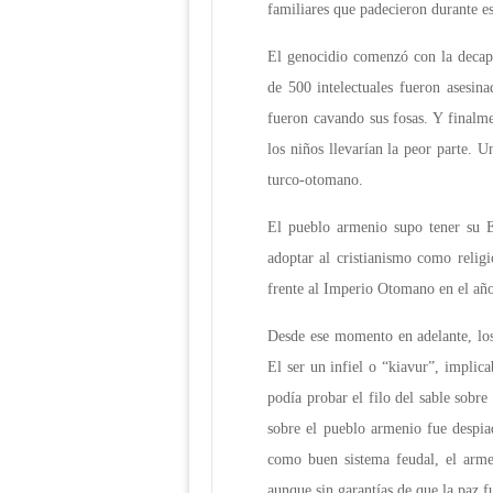
familiares que padecieron durante es
El genocidio comenzó con la decapi
de 500 intelectuales fueron asesin
fueron cavando sus fosas. Y finalme
los niños llevarían la peor parte.
turco-otomano.
El pueblo armenio supo tener su E
adoptar al cristianismo como relig
frente al Imperio Otomano en el añ
Desde ese momento en adelante, los
El ser un infiel o “kiavur”, impli
podía probar el filo del sable sobre
sobre el pueblo armenio fue despi
como buen sistema feudal, el armen
aunque sin garantías de que la paz f