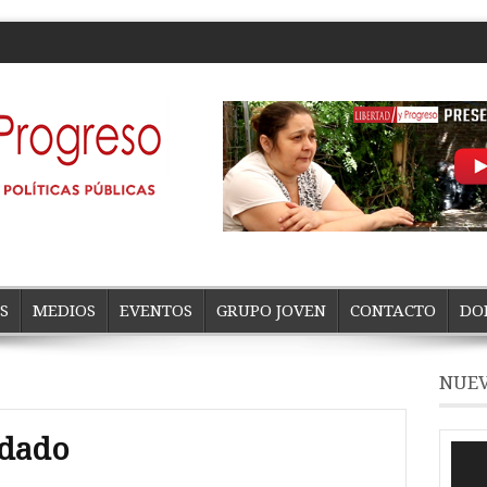
S
MEDIOS
EVENTOS
GRUPO JOVEN
CONTACTO
DO
NUEV
idado
Repro
de
vídeo