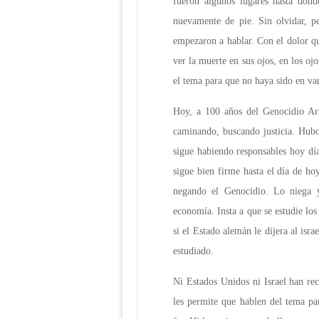
fueron algunos lugares hasta dond
nuevamente de pie. Sin olvidar, pe
empezaron a hablar. Con el dolor que
ver la muerte en sus ojos, en los oj
el tema para que no haya sido en van
Hoy, a 100 años del Genocidio Arm
caminando, buscando justicia. Hubo
sigue habiendo responsables hoy dí
sigue bien firme hasta el día de h
negando el Genocidio. Lo niega y
economía. Insta a que se estudie los
si el Estado alemán le dijera al isr
estudiado.
Ni Estados Unidos ni Israel han rec
les permite que hablen del tema par