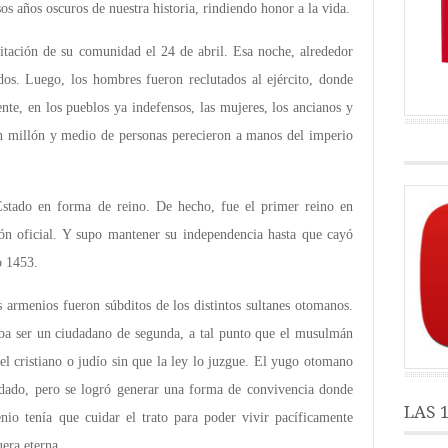
os años oscuros de nuestra historia, rindiendo honor a la vida.
tación de su comunidad el 24 de abril. Esa noche, alrededor
ados. Luego, los hombres fueron reclutados al ejército, donde
nte, en los pueblos ya indefensos, las mujeres, los ancianos y
 Un millón y medio de personas perecieron a manos del imperio
stado en forma de reino. De hecho, fue el primer reino en
ión oficial. Y supo mantener su independencia hasta que cayó
o 1453.
 armenios fueron súbditos de los distintos sultanes otomanos.
caba ser un ciudadano de segunda, a tal punto que el musulmán
 el cristiano o judío sin que la ley lo juzgue. El yugo otomano
adado, pero se logró generar una forma de convivencia donde
LAS 
io tenía que cuidar el trato para poder vivir pacíficamente
uera eterna.