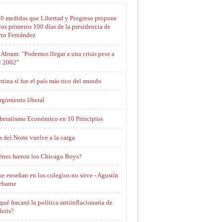
10 medidas que Libertad y Progreso propone
los primeros 100 días de la presidencia de
rto Fernández
Abram: "Podemos llegar a una crisis peor a
l 2002"
tina sí fue el país más rico del mundo
rgimiento liberal
iberalismo Económico en 10 Principios
 del Norte vuelve a la carga
énes fueron los Chicago Boys?
e enseñan en los colegios no sirve - Agustín
ebarne
qué fracasó la política antiinflacionaria de
eris?