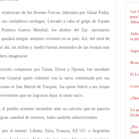
Las 
l triunvirato de los Jóvenes Turcos, liderados por Talaat Pashá,
para 
a sus verdaderos verdugos. Llevado a cabo el golpe de Estado
Albe
 Primera Guerra Mundial, los aliados del Eje, ejecutaron
Aldo 
quedara ningún armenio viviendo en su país. Así, del total de
la de
an ahí, un millón y medio fueron asesinados de las formas más
Argen
diera imaginarse.
Resu
unvirato compuesto por Talaat, Enver y Djemal, fue sucedido
El L
ste General quien culminó con la tarea comenzada por sus
Corea
o como el San Martín de Turquía, fue quien lideró a sus tropas
revivientes que no lograron dejar el suelo turco.
¿Qui
, el pueblo armenio sucumbió ante un calvario que no parecía
Lo qu
Etch
a gran cantidad de muertos, hubo también sobrevivientes.
¿Por 
on por el mundo. Líbano, Siria, Francia, EE.UU. y Argentina
Sandl