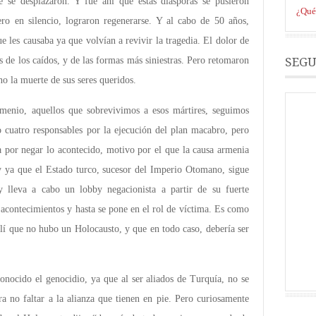
e se desplazaron. Y fue ahí que estas diásporas se pusieron
¿Qué 
ro en silencio, lograron regenerarse. Y al cabo de 50 años,
 les causaba ya que volvían a revivir la tragedia. El dolor de
SEGU
os de los caídos, y de las formas más siniestras. Pero retomaron
o la muerte de sus seres queridos.
enio, aquellos que sobrevivimos a esos mártires, seguimos
 cuatro responsables por la ejecución del plan macabro, pero
a por negar lo acontecido, motivo por el que la causa armenia
oy ya que el Estado turco, sucesor del Imperio Otomano, sigue
 lleva a cabo un lobby negacionista a partir de su fuerte
 acontecimientos y hasta se pone en el rol de víctima. Es como
aelí que no hubo un Holocausto, y que en todo caso, debería ser
onocido el genocidio, ya que al ser aliados de Turquía, no se
a no faltar a la alianza que tienen en pie. Pero curiosamente