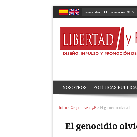
miércoles , 11 diciembre 2019
NOSOTROS
POLÍTICAS PÚBLICA
Inicio
»
Grupo Joven LyP
»
El genocidio olvidado
El genocidio olv