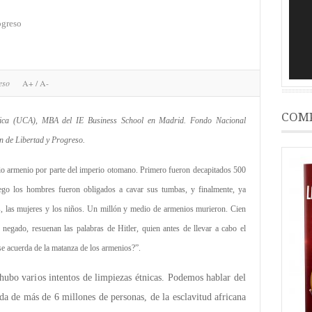
ogreso
reso
A+
/
A-
COMP
ítica (UCA), MBA del IE Business School en Madrid. Fondo Nacional
 de Libertad y Progreso.
io armenio por parte del imperio otomano. Primero fueron decapitados 500
uego los hombres fueron obligados a cavar sus tumbas, y finalmente, ya
s, las mujeres y los niños. Un millón y medio de armenios murieron. Cien
 negado, resuenan las palabras de Hitler, quien antes de llevar a cabo el
se acuerda de la matanza de los armenios?”.
 hubo varios intentos de limpiezas étnicas. Podemos hablar del
da de más de 6 millones de personas, de la esclavitud africana