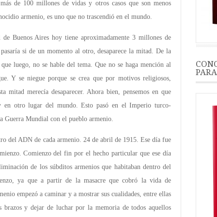
ó más de 100 millones de vidas y otros casos que son menos
enocidio armenio, es uno que no trascendió en el mundo.
d de Buenos Aires hoy tiene aproximadamente 3 millones de
pasaría si de un momento al otro, desaparece la mitad. De la
CONO
 que luego, no se hable del tema. Que no se haga mención al
PARA
gue. Y se niegue porque se crea que por motivos religiosos,
esta mitad merecía desaparecer. Ahora bien, pensemos en que
y en otro lugar del mundo. Esto pasó en el Imperio turco-
a Guerra Mundial con el pueblo armenio.
tro del ADN de cada armenio. 24 de abril de 1915. Ese día fue
omienzo. Comienzo del fin por el hecho particular que ese día
liminación de los súbditos armenios que habitaban dentro del
enzo, ya que a partir de la masacre que cobró la vida de
menio empezó a caminar y a mostrar sus cualidades, entre ellas
s brazos y dejar de luchar por la memoria de todos aquellos