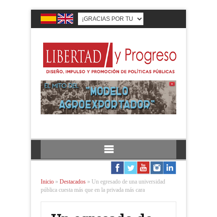
Inicio
»
Destacados
»
Un egresado de una universidad
pública cuesta más que en la privada más cara