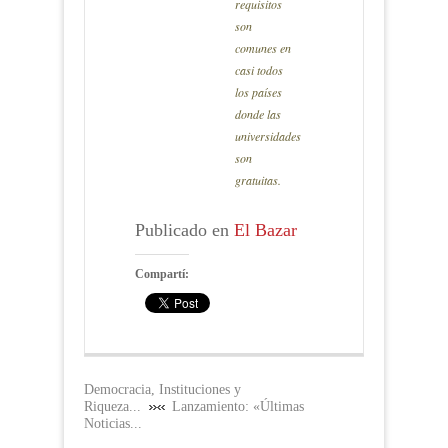
requisitos
son
comunes en
casi todos
los países
donde las
universidades
son
gratuitas.
Publicado en
El Bazar
Compartí:
Democracia, Instituciones y
Riqueza...
Lanzamiento: «Últimas
Noticias...