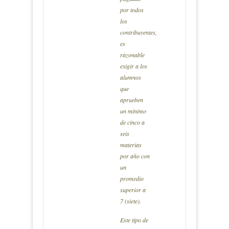
por todos
los
contribuyentes,
es
razonable
exigir a los
alumnos
que
aprueben
un mínimo
de cinco a
seis
materias
por año con
un
promedio
superior a
7 (siete).
Este tipo de