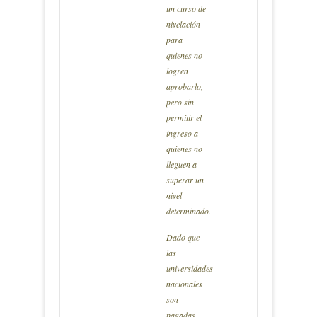
un curso de
nivelación
para
quienes no
logren
aprobarlo,
pero sin
permitir el
ingreso a
quienes no
lleguen a
superar un
nivel
determinado.
Dado que
las
universidades
nacionales
son
pagadas