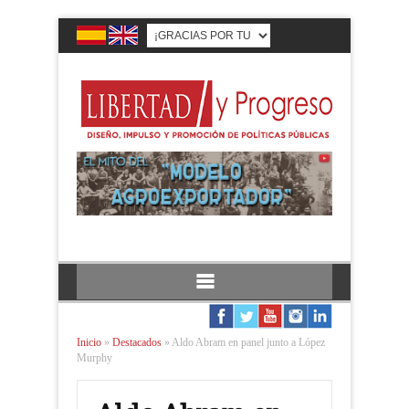
Inicio
»
Destacados
»
Aldo Abram en panel junto a López
Murphy